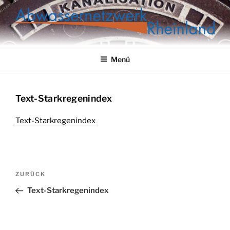
Zum
Inhalt
springen
ABWASSERNETZWERK
RHEINLAND
Menü
Text-Starkregenindex
Text-Starkregenindex
Beitragsnavigation
Vorheriger
ZURÜCK
Beitrag
Text-Starkregenindex