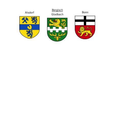
Bergisch
Bonn
Alsdorf
Gladbach
Brühl
Bornheim
Burscheid
Frechen
Euskirchen
Hennef