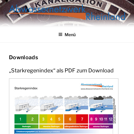
Zum
Inhalt
springen
ABWASSERNETZWERK
RHEINLAND
Menü
Downloads
„Starkregenindex“ als PDF zum Download