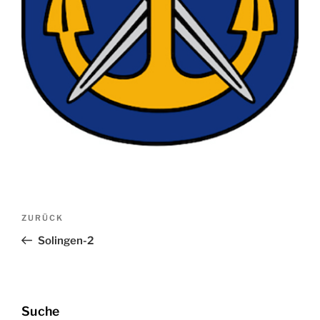
Beitragsnavigation
Vorheriger
ZURÜCK
Beitrag
Solingen-2
Suche