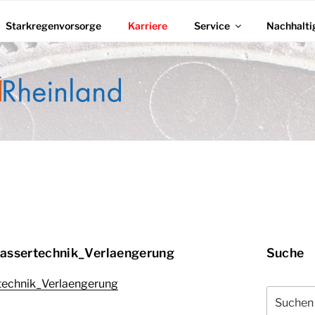
Starkregenvorsorge
Karriere
Service
Nachhalti
ZWERK RHEINLAND
ssertechnik_Verlaengerung
Suche
echnik_Verlaengerung
Suchen
nach: