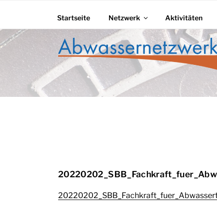
Zum
Inhalt
Startseite
Netzwerk
Aktivitäten
springen
ABWASSERNET
20220202_SBB_Fachkraft_fuer_Abwa
20220202_SBB_Fachkraft_fuer_Abwassert