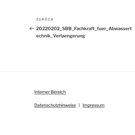
Beitragsnavigation
Vorheriger
ZURÜCK
Beitrag
20220202_SBB_Fachkraft_fuer_Abwassert
echnik_Verlaengerung
Interner Bereich
Datenschutzhinweise
|
Impressum