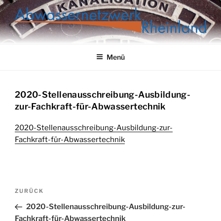
Zum
Inhalt
springen
ABWASSERNETZWERK
RHEINLAND
Menü
2020-Stellenausschreibung-Ausbildung-
zur-Fachkraft-für-Abwassertechnik
2020-Stellenausschreibung-Ausbildung-zur-
Fachkraft-für-Abwassertechnik
Beitragsnavigation
Vorheriger
ZURÜCK
Beitrag
2020-Stellenausschreibung-Ausbildung-zur-
Fachkraft-für-Abwassertechnik