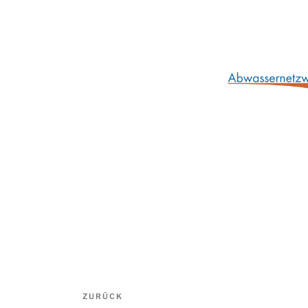
Beitragsnavigation
Vorheriger
ZURÜCK