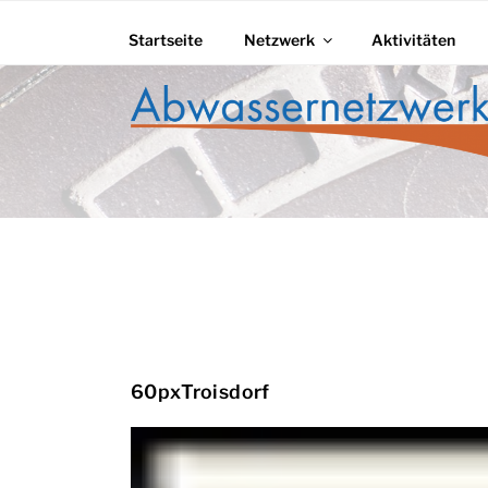
Zum
Inhalt
Startseite
Netzwerk
Aktivitäten
springen
ABWASSERNET
60pxTroisdorf