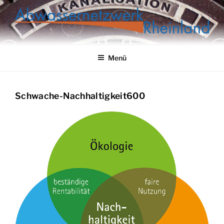
Zum
Inhalt
springen
ABWASSERNETZWERK
RHEINLAND
Menü
Schwache-Nachhaltigkeit600